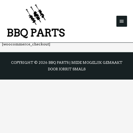
GA
NAAR
HOO
DE
INHOUD
[woocommerce_checkout]
COPYRIGHT © 2026
BBQ PARTS
| MEDE MOGELIJK GEMAAKT
DOOR JORRIT SMALS